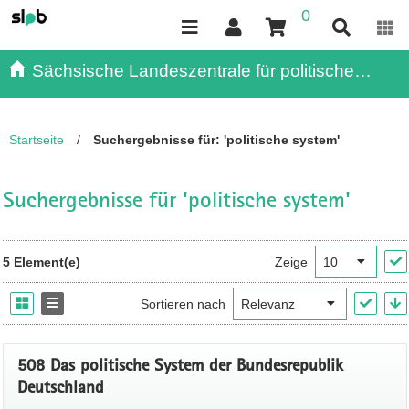
0
Inhalt
Kundenmenü
Suche
Servicemenü
Sächsische Landeszentrale für politische
Bildung - - Publikationen
Startseite
/
Suchergebnisse für: 'politische system'
Suchergebnisse für 'politische system'
5 Element(e)
Zeige
Sortieren nach
508 Das politische System der Bundesrepublik
Deutschland