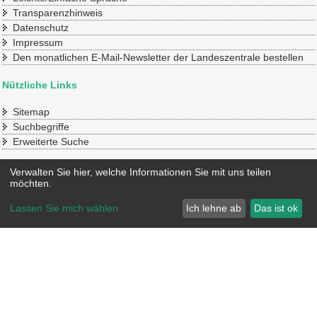
Transparenzhinweis
Datenschutz
Impressum
Den monatlichen E-Mail-Newsletter der Landeszentrale bestellen
Nützliche Links
Sitemap
Suchbegriffe
Erweiterte Suche
Konto
Verwalten Sie hier, welche Informationen Sie mit uns teilen
möchten.
Mein Benutzerkonto
Lassen Sie mich wählen
Ich lehne ab
Das ist ok
© 2020 SLpB