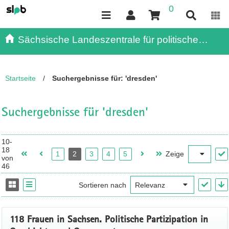
0
Inhalt
Kundenmenü
Suche
Servicemenü
Sächsische Landeszentrale für politische
Bildung - - Publikationen
Startseite
/
Suchergebnisse für: 'dresden'
Suchergebnisse für 'dresden'
10-
18
1
2
3
4
5
Zeige
von
46
Sortieren nach
118 Frauen in Sachsen. Politische Partizipation in