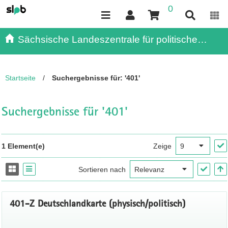
0
Inhalt
Kundenmenü
Suche
Servicemenü
Sächsische Landeszentrale für politische
Bildung - - Publikationen
Startseite
/
Suchergebnisse für: '401'
Suchergebnisse für '401'
1 Element(e)
Zeige
Sortieren nach
401-Z Deutschlandkarte (physisch/politisch)