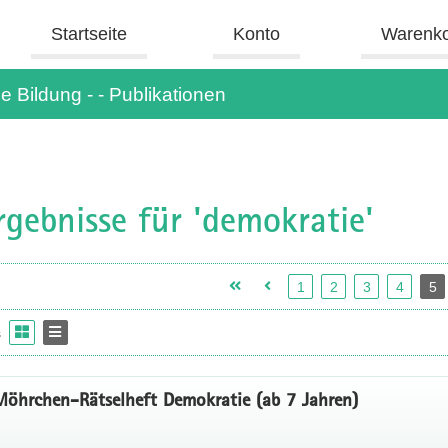
Startseite
Konto
Warenk
e Bildung - - Publikationen
gebnisse für 'demokratie'
1
2
3
4
5
s
öhrchen-Rätselheft Demokratie (ab 7 Jahren)