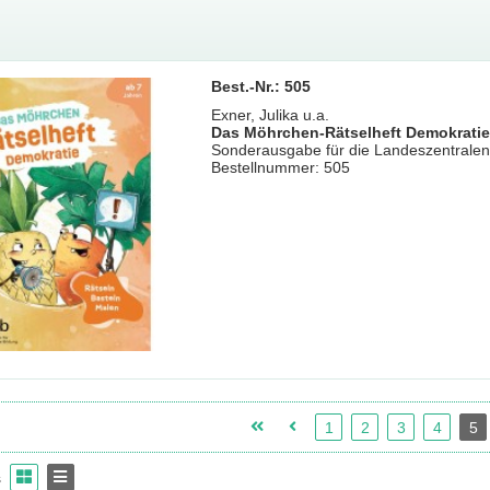
Best.-Nr.: 505
Exner, Julika u.a.
Das Möhrchen-Rätselheft Demokratie
Sonderausgabe für die Landeszentralen f
Bestellnummer: 505
1
2
3
4
5
s