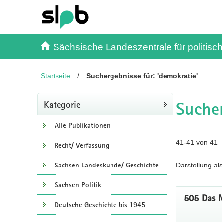
Inhalt
Kundenmenü
Suche
Servicemenü
Sächsische Landeszentrale für politisch
Startseite
/
Suchergebnisse für: 'demokratie'
Sucher
Kategorie
Alle Publikationen
41-41 von 41
Recht/ Verfassung
Sachsen Landeskunde/ Geschichte
Darstellung al
Sachsen Politik
505 Das M
Deutsche Geschichte bis 1945