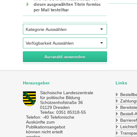
diesen ausgewählten Titeln formlos
per Mail bestellbar
Auswahl anwenden
Herausgeber
Links
Sächsische Landeszentrale
Bestell
für politische Bildung
Zahlung
Schützenhofstraße 36
01129 Dresden
Bereitst
Telefax: 0351 85318-55
Bestell-
Telefon: -40 Telefonische
Barrieref
Auskünfte zum
Leichte/
Publikationsangebot
können nicht erteilt
Transpa
werden.