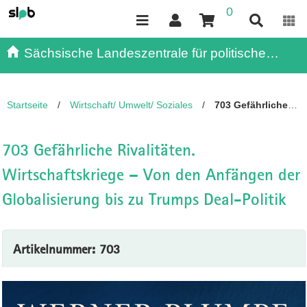
0
Inhalt
Kundenmenü
Suche
Servicemenü
Sächsische Landeszentrale für politische
Bildung - - Publikationen
Startseite
/
Wirtschaft/ Umwelt/ Soziales
/
703 Gefährliche
Rivalitäten. Wirtschaftskriege – Von den Anfängen der
Globalisierung bis zu Trumps Deal-Politik
703 Gefährliche Rivalitäten.
Wirtschaftskriege – Von den Anfängen der
Globalisierung bis zu Trumps Deal-Politik
Artikelnummer: 703