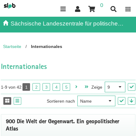
0
Inhalt
Kundenmenü
Suche
Servicemenü
Sächsische Landeszentrale für politische
Bildung - - Publikationen
Startseite
/
Internationales
Internationales
1-9 von 42
1
2
3
4
5
Zeige
Sortieren nach
900 Die Welt der Gegenwart. Ein geopolitischer
Atlas