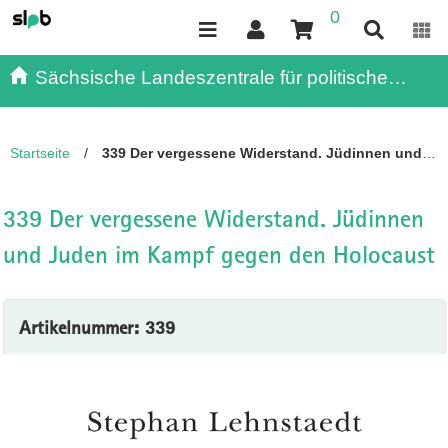
0
Inhalt
Kundenmenü
Suche
Servicemenü
Sächsische Landeszentrale für politische
Bildung - - Publikationen
Startseite
/
339 Der vergessene Widerstand. Jüdinnen und
Juden im Kampf gegen den Holocaust
339 Der vergessene Widerstand. Jüdinnen
und Juden im Kampf gegen den Holocaust
Artikelnummer: 339