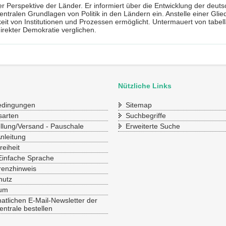
 Perspektive der Länder. Er informiert über die Entwicklung der deuts
entralen Grundlagen von Politik in den Ländern ein. Anstelle einer Gli
keit von Institutionen und Prozessen ermöglicht. Untermauert von tab
rekter Demokratie verglichen.
Nützliche Links
bedingungen
Sitemap
sarten
Suchbegriffe
ellung/Versand - Pauschale
Erweiterte Suche
Anleitung
reiheit
Einfache Sprache
renzhinweis
hutz
sum
tlichen E-Mail-Newsletter der
ntrale bestellen