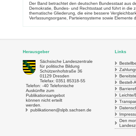
Der Band betrachtet den deutschen Bundesstaat aus der
Demokratie, Bundes- und Rechtsstaat und führt in die z
thematische Gliederung, die eine bessere Vergleichbar
Verfassungsorgane, Parteiensysteme sowie Elemente di
Herausgeber
Links
Sächsische Landeszentrale
Bestell
für politische Bildung
Zahlung
Schützenhofstraße 36
01129 Dresden
Bereitst
Telefax: 0351 85318-55
Bestell-
Telefon: -40 Telefonische
Barrieref
Auskünfte zum
Leichte/
Publikationsangebot
können nicht erteilt
Transpa
werden.
Datensc
publikationen@slpb.sachsen.de
Impres
Den mona
Landesze