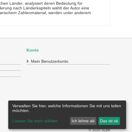
chen Länder, analysiert deren Bedeutung für
ederung nach Länderkapiteln wählt der Autor eine
ellarischem Zahlenmaterial, werden unter anderem
Konto
Mein Benutzerkonto
Verwalten Sie hier, welche Informationen Sie mit uns teilen
möchten.
Lassen Sie mich wählen
Ich lehne ab
Das ist ok
© 2020 SLpB