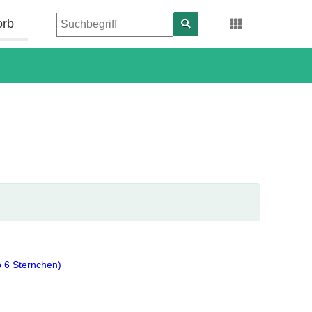
orb
b 6 Sternchen)