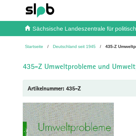
Inhalt
Kundenmenü
Suche
Servicemenü
Sächsische Landeszentrale für politisch
Startseite
/
Deutschland seit 1945
/
435-Z Umweltpr
435-Z Umweltprobleme und Umweltpo
Artikelnummer: 435-Z