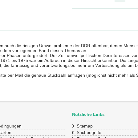
n auch die riesigen Umweltprobleme der DDR offenbar, denen Mensch
h in dem vorliegenden Band dieses Themas an.
n vier Phasen untergliedert: Der Zeit umweltpolitischen Desinteresses v
 1971 bis 1975 war ein Aufbruch in dieser Hinsicht erkennbar. Die lan
t, die fahrlässig und verantwortungslos mehr um Vertuschung als um 
bitte per Mail die genaue Stückzahl anfragen (möglichst nicht mehr als
Nützliche Links
bedingungen
Sitemap
sarten
Suchbegriffe