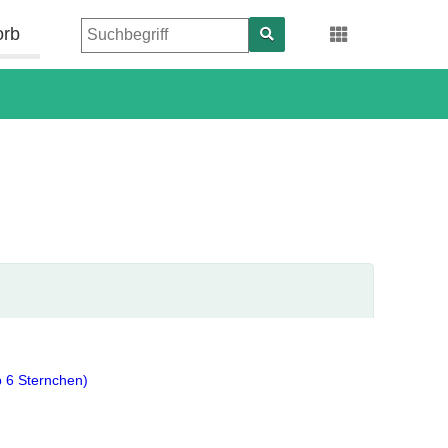
orb
b 6 Sternchen)