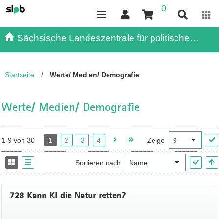
0
Inhalt
Kundenmenü
Suche
Servicemenü
Sächsische Landeszentrale für politische
Bildung - - Publikationen
Startseite
/
Werte/ Medien/ Demografie
Werte/ Medien/ Demografie
1-9 von 30
1
2
3
4
Zeige
Sortieren nach
728 Kann KI die Natur retten?