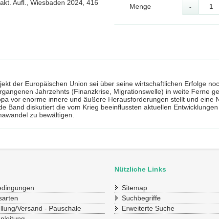
 akt. Aufl., Wiesbaden 2024, 416
Menge
-
rojekt der Europäischen Union sei über seine wirtschaftlichen Erfolge n
ergangenen Jahrzehnts (Finanzkrise, Migrationswelle) in weite Ferne ge
opa vor enorme innere und äußere Herausforderungen stellt und eine N
e Band diskutiert die vom Krieg beeinflussten aktuellen Entwicklun
mawandel zu bewältigen.
Nützliche Links
bedingungen
Sitemap
sarten
Suchbegriffe
ellung/Versand - Pauschale
Erweiterte Suche
Anleitung