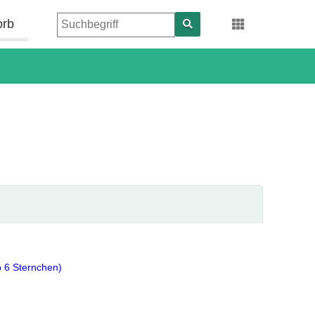
orb
b 6 Sternchen)