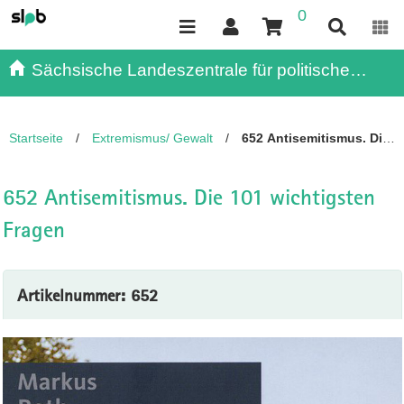
0
Inhalt
Kundenmenü
Suche
Servicemenü
Sächsische Landeszentrale für politische
Bildung - - Publikationen
Startseite
/
Extremismus/ Gewalt
/
652 Antisemitismus. Die
101 wichtigsten Fragen
652 Antisemitismus. Die 101 wichtigsten
Fragen
Artikelnummer: 652