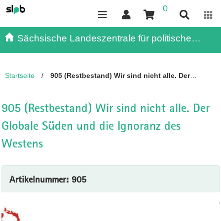
0
Inhalt
Kundenmenü
Suche
Servicemenü
Sächsische Landeszentrale für politische
Bildung - - Publikationen
Startseite
/
905 (Restbestand) Wir sind nicht alle. Der
Globale Süden und die Ignoranz des Westens
905 (Restbestand) Wir sind nicht alle. Der
Globale Süden und die Ignoranz des
Westens
Artikelnummer: 905