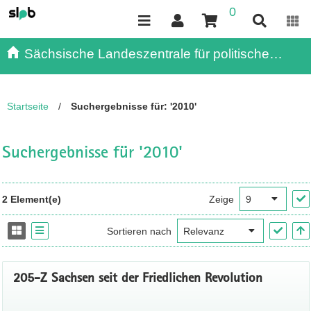
0
Inhalt
Kundenmenü
Suche
Servicemenü
Sächsische Landeszentrale für politische
Bildung - - Publikationen
Startseite
/
Suchergebnisse für: '2010'
Suchergebnisse für '2010'
2 Element(e)
Zeige
Sortieren nach
205-Z Sachsen seit der Friedlichen Revolution