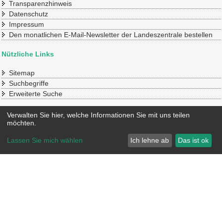
Transparenzhinweis
Datenschutz
Impressum
Den monatlichen E-Mail-Newsletter der Landeszentrale bestellen
Nützliche Links
Sitemap
Suchbegriffe
Erweiterte Suche
Konto
Verwalten Sie hier, welche Informationen Sie mit uns teilen
möchten.
Mein Benutzerkonto
Lassen Sie mich wählen
Ich lehne ab
Das ist ok
© 2020 SLpB