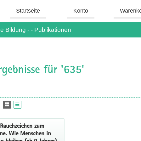
Startseite
Konto
Warenk
e Bildung - - Publikationen
gebnisse für '635'
s
Rauchzeichen zum
ne. Wie Menschen in
g bleiben (ab 9 Jahren)