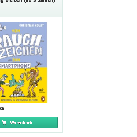
635
Warenkorb