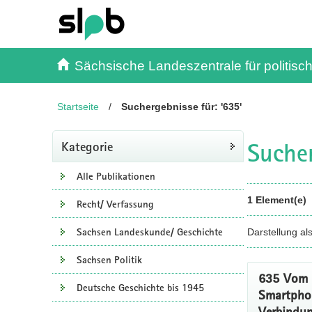
Inhalt
Kundenmenü
Suche
Servicemenü
Sächsische Landeszentrale für politisch
Startseite
/
Suchergebnisse für: '635'
Sucher
Kategorie
Alle Publikationen
1 Element(e)
Recht/ Verfassung
Sachsen Landeskunde/ Geschichte
Darstellung al
Sachsen Politik
635 Vom 
Deutsche Geschichte bis 1945
Smartpho
Verbindun