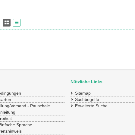
s
Nützliche Links
bedingungen
Sitemap
sarten
Suchbegriffe
ellung/Versand - Pauschale
Erweiterte Suche
Anleitung
reiheit
Einfache Sprache
renzhinweis