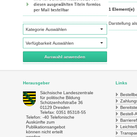
diesen ausgewählten Titeln formlos
1 Element(e)
per Mail bestellbar
Darstellung al
Auswahl anwenden
Herausgeber
Links
Sächsische Landeszentrale
Bestell
für politische Bildung
Zahlung
Schützenhofstraße 36
01129 Dresden
Bereitst
Telefax: 0351 85318-55
Bestell-
Telefon: -40 Telefonische
Barrieref
Auskünfte zum
Leichte/
Publikationsangebot
können nicht erteilt
Transpa
werden.