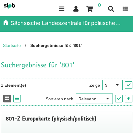
0
Inhalt
Kundenmenü
Suche
Servicemenü
Sächsische Landeszentrale für politische
Bildung - - Publikationen
Startseite
/
Suchergebnisse für: '801'
Suchergebnisse für '801'
1 Element(e)
Zeige
Sortieren nach
801-Z Europakarte (physisch/politisch)