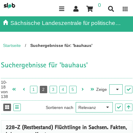
0
Inhalt
Kundenmenü
Suche
Servicemenü
Sächsische Landeszentrale für politische
Bildung - - Publikationen
Startseite
/
Suchergebnisse für: 'bauhaus'
Suchergebnisse für 'bauhaus'
10-
18
1
2
3
4
5
Zeige
von
138
Sortieren nach
228-Z (Restbestand) Flüchtlinge in Sachsen. Fakten,