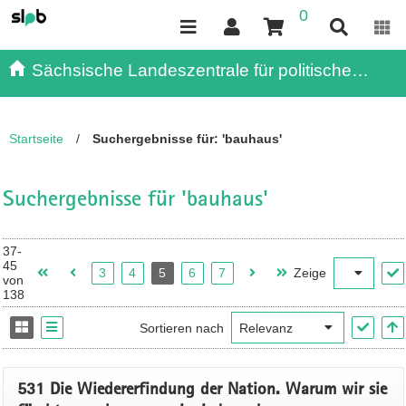
0
Inhalt
Kundenmenü
Suche
Servicemenü
Sächsische Landeszentrale für politische
Bildung - - Publikationen
Startseite
/
Suchergebnisse für: 'bauhaus'
Suchergebnisse für 'bauhaus'
37-
45
3
4
5
6
7
Zeige
von
138
Sortieren nach
531 Die Wiedererfindung der Nation. Warum wir sie