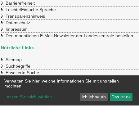
Barrierefreiheit
Leichte/Einfache Sprache
Transparenzhinweis
Datenschutz
Impressum
Den monatlichen E-Mail-Newsletter der Landeszentrale bestellen
Nützliche Links
Sitemap
Suchbegriffe
Erweiterte Suche
Verwalten Sie hier, welche Informationen Sie mit uns teilen
Konto
möchten.
Mein Benutzerkonto
Lassen Sie mich wählen
Ich lehne ab
Das ist ok
© 2020 SLpB