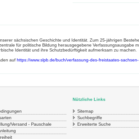
l unserer sächsischen Geschichte und Identität. Zum 25-jährigen Best
trale für politische Bildung herausgegebene Verfassungsausgabe mit
orbische Identität und ihre Schutzbedürftigkeit aufmerksam zu machen.
laden auf
https://www.slpb.de/buch/verfassung-des-freistaates-sachse
Nützliche Links
bedingungen
Sitemap
sarten
Suchbegriffe
ellung/Versand - Pauschale
Erweiterte Suche
Anleitung
reiheit