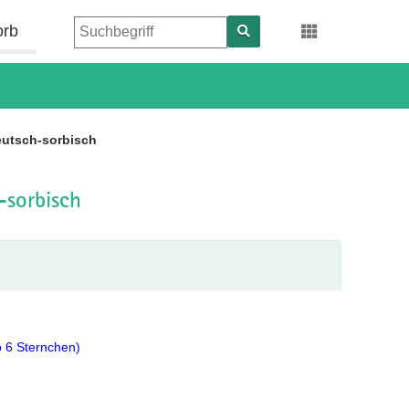
orb
eutsch-sorbisch
-sorbisch
b 6 Sternchen)