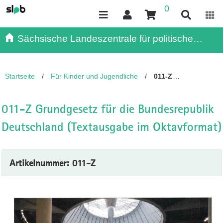
0
Inhalt
Kundenmenü
Suche
Servicemenü
Sächsische Landeszentrale für politische
Bildung - - Publikationen
Startseite
/
Für Kinder und Jugendliche
/
011-Z
Grundgesetz für die Bundesrepublik Deutschland
(Textausgabe im Oktavformat)
011-Z Grundgesetz für die Bundesrepublik
Deutschland (Textausgabe im Oktavformat)
Artikelnummer: 011-Z