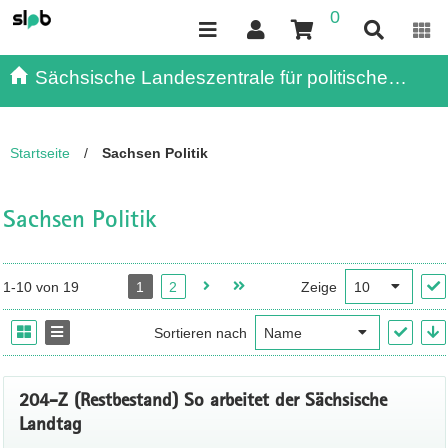
0
Inhalt
Kundenmenü
Suche
Servicemenü
Sächsische Landeszentrale für politische
Bildung - - Publikationen
Startseite
/
Sachsen Politik
Sachsen Politik
1-10 von 19
1
2
Zeige
Sortieren nach
204-Z (Restbestand) So arbeitet der Sächsische
Landtag