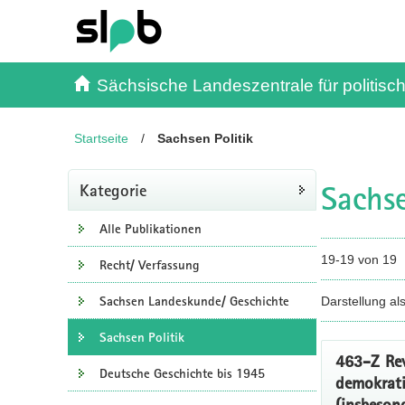
Inhalt
Kundenmenü
Suche
Servicemenü
Sächsische Landeszentrale für politisch
Startseite
/
Sachsen Politik
Sachse
Kategorie
Alle Publikationen
19-19 von 19
Recht/ Verfassung
Sachsen Landeskunde/ Geschichte
Darstellung al
Sachsen Politik
463-Z Re
Deutsche Geschichte bis 1945
demokrat
(insbeson