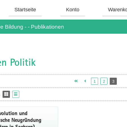
Startseite
Konto
Warenk
e Bildung - - Publikationen
n Politik
1
2
3
s
volution und
ische Neugründung
dere in Sachsen)