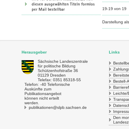
diesen ausgewählten Titeln formlos
19-19 von 19
per Mail bestellbar
Darstellung al
Herausgeber
Links
Sächsische Landeszentrale
Bestell
für politische Bildung
Zahlung
Schützenhofstraße 36
01129 Dresden
Bereitst
Telefax: 0351 85318-55
Bestell-
Telefon: -40 Telefonische
Barrieref
Auskünfte zum
Leichte/
Publikationsangebot
können nicht erteilt
Transpa
werden.
Datensc
publikationen@slpb.sachsen.de
Impres
Den mona
Landesze