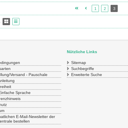
1
2
3
s
Nützliche Links
bedingungen
Sitemap
sarten
Suchbegriffe
ellung/Versand - Pauschale
Erweiterte Suche
Anleitung
reiheit
Einfache Sprache
renzhinweis
hutz
sum
tlichen E-Mail-Newsletter der
ntrale bestellen